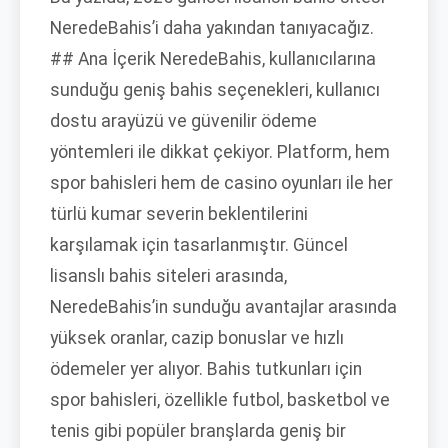
NeredeBahis’i daha yakından tanıyacağız.
## Ana İçerik NeredeBahis, kullanıcılarına
sunduğu geniş bahis seçenekleri, kullanıcı
dostu arayüzü ve güvenilir ödeme
yöntemleri ile dikkat çekiyor. Platform, hem
spor bahisleri hem de casino oyunları ile her
türlü kumar severin beklentilerini
karşılamak için tasarlanmıştır. Güncel
lisanslı bahis siteleri arasında,
NeredeBahis’in sunduğu avantajlar arasında
yüksek oranlar, cazip bonuslar ve hızlı
ödemeler yer alıyor. Bahis tutkunları için
spor bahisleri, özellikle futbol, basketbol ve
tenis gibi popüler branşlarda geniş bir