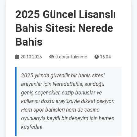
2025 Güncel Lisanslı
Bahis Sitesi: Nerede
Bahis
20.10.2025
0 görüntülenme
16:04
2025 yılında güvenilir bir bahis sitesi
arayanlar için NeredeBahis, sunduğu
geniş seçenekler, cazip bonuslar ve
kullanıcı dostu arayüzüyle dikkat çekiyor.
Hem spor bahisleri hem de casino
oyunlarıyla keyifli bir deneyim için hemen
keşfedin!