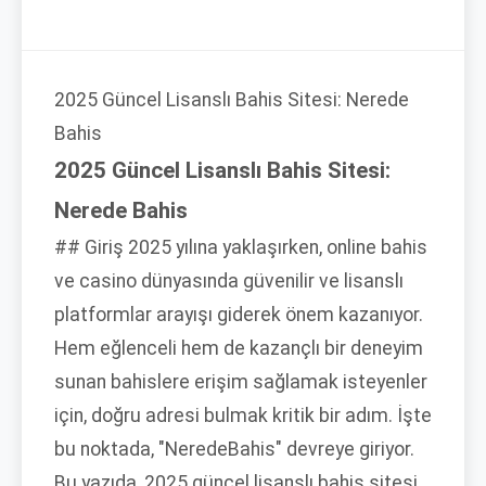
2025 Güncel Lisanslı Bahis Sitesi: Nerede
Bahis
2025 Güncel Lisanslı Bahis Sitesi:
Nerede Bahis
## Giriş 2025 yılına yaklaşırken, online bahis
ve casino dünyasında güvenilir ve lisanslı
platformlar arayışı giderek önem kazanıyor.
Hem eğlenceli hem de kazançlı bir deneyim
sunan bahislere erişim sağlamak isteyenler
için, doğru adresi bulmak kritik bir adım. İşte
bu noktada, "NeredeBahis" devreye giriyor.
Bu yazıda, 2025 güncel lisanslı bahis sitesi