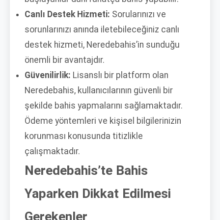
Canlı Destek Hizmeti:
Sorularınızı ve
sorunlarınızı anında iletebileceğiniz canlı
destek hizmeti, Neredebahis’in sunduğu
önemli bir avantajdır.
Güvenilirlik:
Lisanslı bir platform olan
Neredebahis, kullanıcılarının güvenli bir
şekilde bahis yapmalarını sağlamaktadır.
Ödeme yöntemleri ve kişisel bilgilerinizin
korunması konusunda titizlikle
çalışmaktadır.
Neredebahis’te Bahis
Yaparken Dikkat Edilmesi
Gerekenler