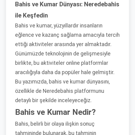
Bahis ve Kumar Dünyası: Neredebahis
ile Keşfedin
Bahis ve kumar, yüzyıllardır insanların
eğlence ve kazanç sağlama amacıyla tercih
ettiği aktiviteler arasında yer almaktadır.
Günümüzde teknolojinin de gelişmesiyle
birlikte, bu aktiviteler online platformlar
aracılığıyla daha da popüler hale gelmiştir.
Bu yazımızda, bahis ve kumar dünyasını,
özellikle de Neredebahis platformunu
detaylı bir şekilde inceleyeceğiz.
Bahis ve Kumar Nedir?
Bahis, belirli bir olaya ilişkin sonuç
tahmininde bulunarak, bu tahminin