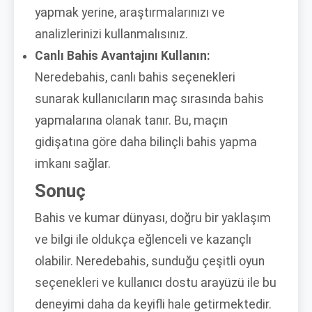
yapmak yerine, araştırmalarınızı ve
analizlerinizi kullanmalısınız.
Canlı Bahis Avantajını Kullanın:
Neredebahis, canlı bahis seçenekleri
sunarak kullanıcıların maç sırasında bahis
yapmalarına olanak tanır. Bu, maçın
gidişatına göre daha bilinçli bahis yapma
imkanı sağlar.
Sonuç
Bahis ve kumar dünyası, doğru bir yaklaşım
ve bilgi ile oldukça eğlenceli ve kazançlı
olabilir. Neredebahis, sunduğu çeşitli oyun
seçenekleri ve kullanıcı dostu arayüzü ile bu
deneyimi daha da keyifli hale getirmektedir.