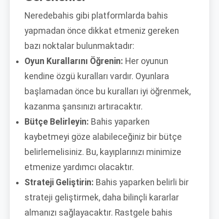
Neredebahis gibi platformlarda bahis
yapmadan önce dikkat etmeniz gereken
bazı noktalar bulunmaktadır:
Oyun Kurallarını Öğrenin:
Her oyunun
kendine özgü kuralları vardır. Oyunlara
başlamadan önce bu kuralları iyi öğrenmek,
kazanma şansınızı artıracaktır.
Bütçe Belirleyin:
Bahis yaparken
kaybetmeyi göze alabileceğiniz bir bütçe
belirlemelisiniz. Bu, kayıplarınızı minimize
etmenize yardımcı olacaktır.
Strateji Geliştirin:
Bahis yaparken belirli bir
strateji geliştirmek, daha bilinçli kararlar
almanızı sağlayacaktır. Rastgele bahis