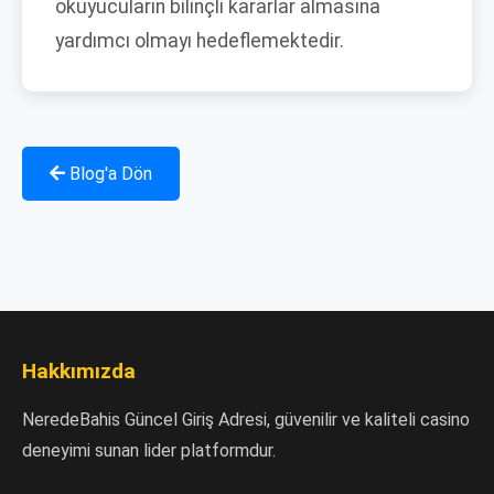
okuyucuların bilinçli kararlar almasına
yardımcı olmayı hedeflemektedir.
Blog'a Dön
Hakkımızda
NeredeBahis Güncel Giriş Adresi, güvenilir ve kaliteli casino
deneyimi sunan lider platformdur.