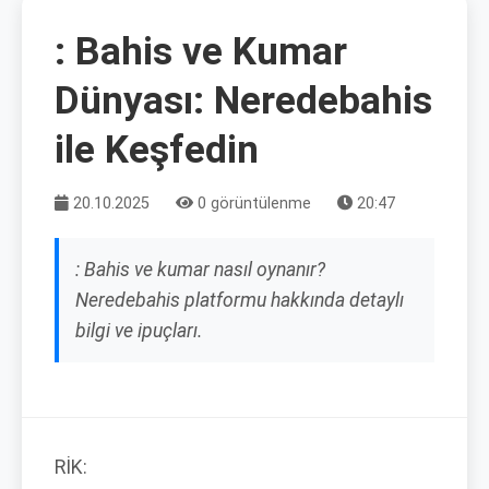
: Bahis ve Kumar
Dünyası: Neredebahis
ile Keşfedin
20.10.2025
0 görüntülenme
20:47
: Bahis ve kumar nasıl oynanır?
Neredebahis platformu hakkında detaylı
bilgi ve ipuçları.
RİK: