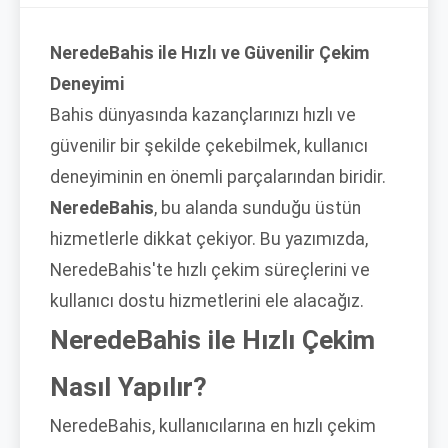
NeredeBahis ile Hızlı ve Güvenilir Çekim
Deneyimi
Bahis dünyasında kazançlarınızı hızlı ve
güvenilir bir şekilde çekebilmek, kullanıcı
deneyiminin en önemli parçalarından biridir.
NeredeBahis
, bu alanda sunduğu üstün
hizmetlerle dikkat çekiyor. Bu yazımızda,
NeredeBahis'te hızlı çekim süreçlerini ve
kullanıcı dostu hizmetlerini ele alacağız.
NeredeBahis ile Hızlı Çekim
Nasıl Yapılır?
NeredeBahis, kullanıcılarına en hızlı çekim