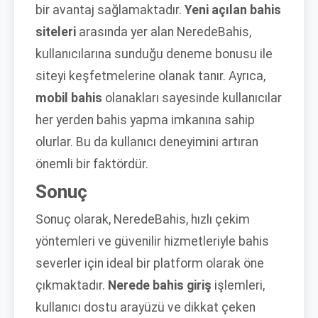
bir avantaj sağlamaktadır.
Yeni açılan bahis
siteleri
arasında yer alan NeredeBahis,
kullanıcılarına sunduğu deneme bonusu ile
siteyi keşfetmelerine olanak tanır. Ayrıca,
mobil bahis
olanakları sayesinde kullanıcılar
her yerden bahis yapma imkanına sahip
olurlar. Bu da kullanıcı deneyimini artıran
önemli bir faktördür.
Sonuç
Sonuç olarak, NeredeBahis, hızlı çekim
yöntemleri ve güvenilir hizmetleriyle bahis
severler için ideal bir platform olarak öne
çıkmaktadır.
Nerede bahis giriş
işlemleri,
kullanıcı dostu arayüzü ve dikkat çeken