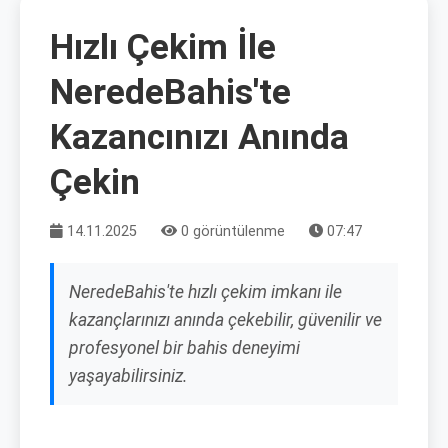
Hızlı Çekim İle
NeredeBahis'te
Kazancınızı Anında
Çekin
14.11.2025
0 görüntülenme
07:47
NeredeBahis'te hızlı çekim imkanı ile
kazançlarınızı anında çekebilir, güvenilir ve
profesyonel bir bahis deneyimi
yaşayabilirsiniz.