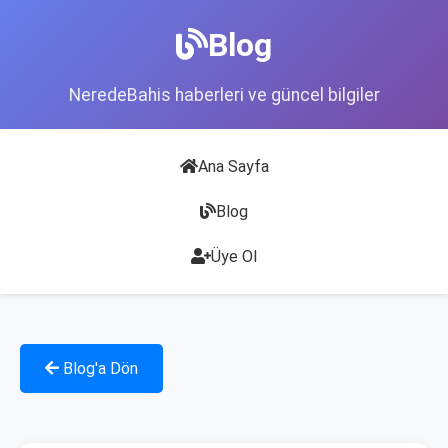
Blog
NeredeBahis haberleri ve güncel bilgiler
Ana Sayfa
Blog
Üye Ol
Blog'a Dön