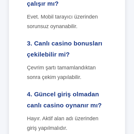
çalışır mı?
Evet. Mobil tarayıcı üzerinden
sorunsuz oynanabilir.
3. Canlı casino bonusları
çekilebilir mi?
Çevrim şartı tamamlandıktan
sonra çekim yapılabilir.
4. Güncel giriş olmadan
canlı casino oynanır mı?
Hayır. Aktif alan adı üzerinden
giriş yapılmalıdır.