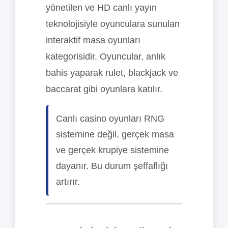
yönetilen ve HD canlı yayın
teknolojisiyle oyunculara sunulan
interaktif masa oyunları
kategorisidir. Oyuncular, anlık
bahis yaparak rulet, blackjack ve
baccarat gibi oyunlara katılır.
Canlı casino oyunları RNG
sistemine değil, gerçek masa
ve gerçek krupiye sistemine
dayanır. Bu durum şeffaflığı
artırır.