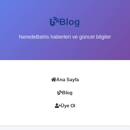
Blog
NeredeBahis haberleri ve güncel bilgiler
Ana Sayfa
Blog
Üye Ol