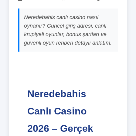
Neredebahis canlı casino nasıl
oynanır? Güncel giriş adresi, canlı
krupiyeli oyunlar, bonus şartları ve
güvenli oyun rehberi detaylı anlatım.
Neredebahis
Canlı Casino
2026 – Gerçek