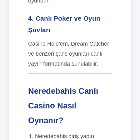
oyundur.
4. Canlı Poker ve Oyun
Şovları
Casino Hold’em, Dream Catcher
ve benzeri şans oyunları canlı
yayın formatında sunulabilir.
Neredebahis Canlı
Casino Nasıl
Oynanır?
Neredebahis giriş yapın.