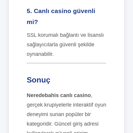
5. Canlı casino güvenli
mi?
SSL korumalı bağlantı ve lisanslı
sağlayıcılarla güvenli şekilde
oynanabilir.
Sonuç
Neredebahis canlı casino
,
gerçek krupiyelerle interaktif oyun
deneyimi sunan popüler bir
kategoridir. Güncel giriş adresi