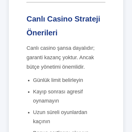
Canlı Casino Strateji
Önerileri
Canlı casino şansa dayalıdır;
garanti kazanç yoktur. Ancak
bütçe yönetimi önemlidir.
Günlük limit belirleyin
Kayıp sonrası agresif
oynamayın
Uzun süreli oyunlardan
kaçının