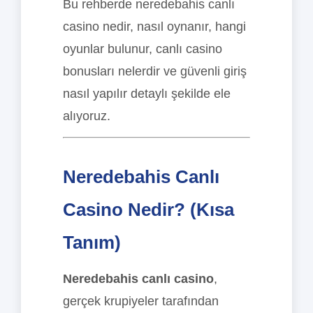
Bu rehberde neredebahis canlı
casino nedir, nasıl oynanır, hangi
oyunlar bulunur, canlı casino
bonusları nelerdir ve güvenli giriş
nasıl yapılır detaylı şekilde ele
alıyoruz.
Neredebahis Canlı
Casino Nedir? (Kısa
Tanım)
Neredebahis canlı casino
,
gerçek krupiyeler tarafından