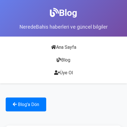
Blog
NeredeBahis haberleri ve güncel bilgiler
Ana Sayfa
Blog
Üye Ol
Blog'a Dön