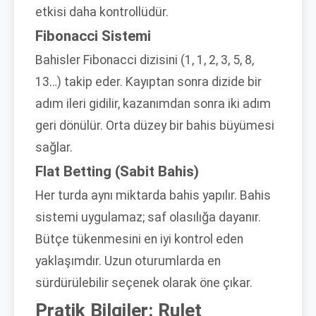
etkisi daha kontrollüdür.
Fibonacci Sistemi
Bahisler Fibonacci dizisini (1, 1, 2, 3, 5, 8,
13…) takip eder. Kayıptan sonra dizide bir
adım ileri gidilir, kazanımdan sonra iki adım
geri dönülür. Orta düzey bir bahis büyümesi
sağlar.
Flat Betting (Sabit Bahis)
Her turda aynı miktarda bahis yapılır. Bahis
sistemi uygulamaz; saf olasılığa dayanır.
Bütçe tükenmesini en iyi kontrol eden
yaklaşımdır. Uzun oturumlarda en
sürdürülebilir seçenek olarak öne çıkar.
Pratik Bilgiler: Rulet