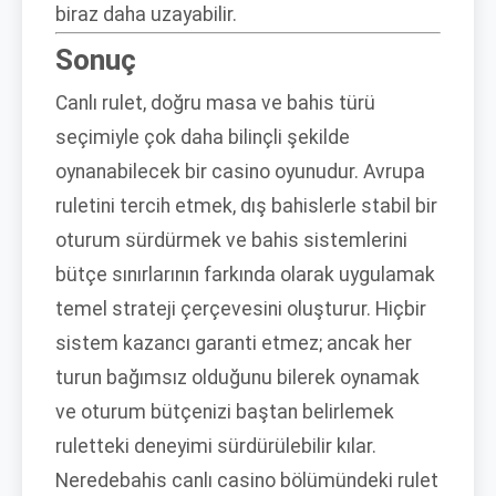
biraz daha uzayabilir.
Sonuç
Canlı rulet, doğru masa ve bahis türü
seçimiyle çok daha bilinçli şekilde
oynanabilecek bir casino oyunudur. Avrupa
ruletini tercih etmek, dış bahislerle stabil bir
oturum sürdürmek ve bahis sistemlerini
bütçe sınırlarının farkında olarak uygulamak
temel strateji çerçevesini oluşturur. Hiçbir
sistem kazancı garanti etmez; ancak her
turun bağımsız olduğunu bilerek oynamak
ve oturum bütçenizi baştan belirlemek
ruletteki deneyimi sürdürülebilir kılar.
Neredebahis canlı casino bölümündeki rulet