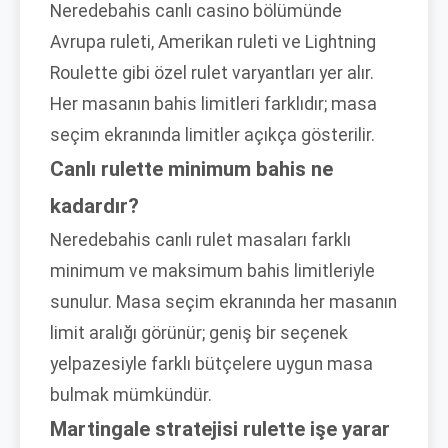
Neredebahis canlı casino bölümünde
Avrupa ruleti, Amerikan ruleti ve Lightning
Roulette gibi özel rulet varyantları yer alır.
Her masanın bahis limitleri farklıdır; masa
seçim ekranında limitler açıkça gösterilir.
Canlı rulette minimum bahis ne
kadardır?
Neredebahis canlı rulet masaları farklı
minimum ve maksimum bahis limitleriyle
sunulur. Masa seçim ekranında her masanın
limit aralığı görünür; geniş bir seçenek
yelpazesiyle farklı bütçelere uygun masa
bulmak mümkündür.
Martingale stratejisi rulette işe yarar