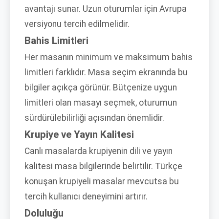
avantajı sunar. Uzun oturumlar için Avrupa
versiyonu tercih edilmelidir.
Bahis Limitleri
Her masanın minimum ve maksimum bahis
limitleri farklıdır. Masa seçim ekranında bu
bilgiler açıkça görünür. Bütçenize uygun
limitleri olan masayı seçmek, oturumun
sürdürülebilirliği açısından önemlidir.
Krupiye ve Yayın Kalitesi
Canlı masalarda krupiyenin dili ve yayın
kalitesi masa bilgilerinde belirtilir. Türkçe
konuşan krupiyeli masalar mevcutsa bu
tercih kullanıcı deneyimini artırır.
Doluluğu