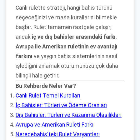
Canlı rulette strateji, hangi bahis türünü
seçeceğinizi ve masa kurallarını bilmekle
başlar. Rulet tamamen rastgele çalışır;
ancak
iç ve dış bahisler arasındaki farkı
,
Avrupa ile Amerikan ruletinin ev avantajı
farkını
ve yaygın bahis sistemlerinin nasıl
işlediğini anlamak oturumunuzu çok daha
bilinçli hale getirir.
Bu Rehberde Neler Var?
Canlı Rulet Temel Kuralları
İç Bahisler: Türleri ve Ödeme Oranları
Dış Bahisler: Türleri ve Kazanma Olasılıkları
Avrupa ve Amerikan Ruleti Farkı
Neredebahis'teki Rulet Varyantları