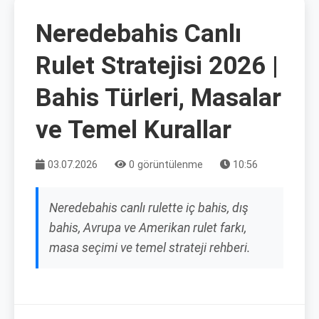
Neredebahis Canlı
Rulet Stratejisi 2026 |
Bahis Türleri, Masalar
ve Temel Kurallar
03.07.2026
0 görüntülenme
10:56
Neredebahis canlı rulette iç bahis, dış
bahis, Avrupa ve Amerikan rulet farkı,
masa seçimi ve temel strateji rehberi.