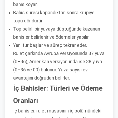
bahis koyar.
Bahis süresi kapandıktan sonra krupiye
topu döndürür.
Top belirli bir yuvaya düştüğünde kazanan
bahisler belirlenir ve ödemeler yapılır.
Yeni tur başlar ve süreç tekrar eder.
Rulet çarkında Avrupa versiyonunda 37 yuva
(0–36), Amerikan versiyonunda ise 38 yuva
(0–36 ve 00) bulunur. Yuva sayısı ev
avantajını doğrudan belirler.
İç Bahisler: Türleri ve Ödeme
Oranları
İç bahisler, rulet masasının iç bölümündeki