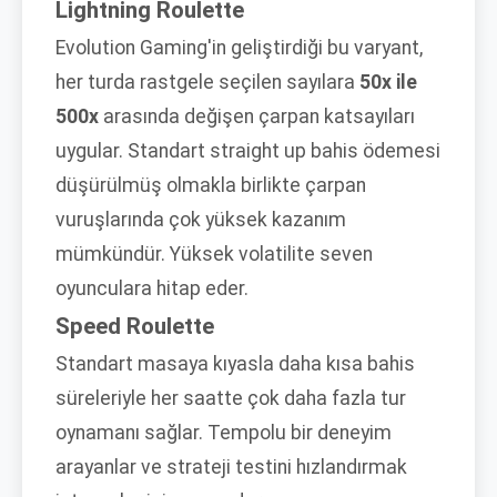
Lightning Roulette
Evolution Gaming'in geliştirdiği bu varyant,
her turda rastgele seçilen sayılara
50x ile
500x
arasında değişen çarpan katsayıları
uygular. Standart straight up bahis ödemesi
düşürülmüş olmakla birlikte çarpan
vuruşlarında çok yüksek kazanım
mümkündür. Yüksek volatilite seven
oyunculara hitap eder.
Speed Roulette
Standart masaya kıyasla daha kısa bahis
süreleriyle her saatte çok daha fazla tur
oynamanı sağlar. Tempolu bir deneyim
arayanlar ve strateji testini hızlandırmak