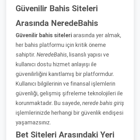
Güvenilir Bahis Siteleri
Arasında NeredeBahis
Güvenilir bahis siteleri
arasında yer almak,
her bahis platformu için kritik öneme
sahiptir.
NeredeBahis
, lisanslı yapısı ve
kullanıcı dostu hizmet anlayışı ile
güvenilirliğini kanıtlamış bir platformdur.
Kullanıcı bilgilerinin ve finansal işlemlerin
güvenliği, gelişmiş şifreleme teknolojileri ile
korunmaktadır. Bu sayede,
nerede bahis giriş
işlemlerinizde herhangi bir güvenlik endişesi
yaşamazsınız.
Bet Siteleri Arasındaki Yeri