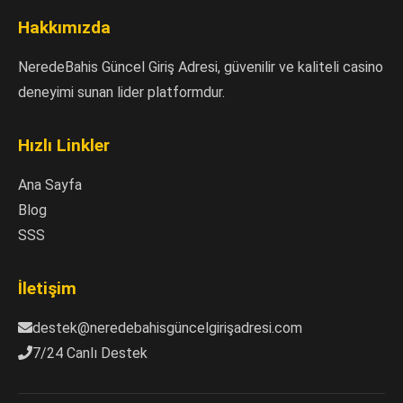
Hakkımızda
NeredeBahis Güncel Giriş Adresi, güvenilir ve kaliteli casino
deneyimi sunan lider platformdur.
Hızlı Linkler
Ana Sayfa
Blog
SSS
İletişim
destek@neredebahisgüncelgirişadresi.com
7/24 Canlı Destek