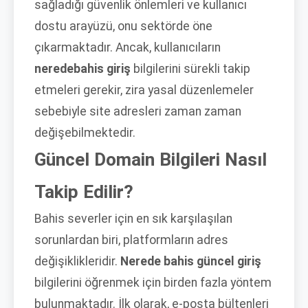
sağladığı güvenlik önlemleri ve kullanıcı
dostu arayüzü, onu sektörde öne
çıkarmaktadır. Ancak, kullanıcıların
neredebahis giriş
bilgilerini sürekli takip
etmeleri gerekir, zira yasal düzenlemeler
sebebiyle site adresleri zaman zaman
değişebilmektedir.
Güncel Domain Bilgileri Nasıl
Takip Edilir?
Bahis severler için en sık karşılaşılan
sorunlardan biri, platformların adres
değişiklikleridir.
Nerede bahis güncel giriş
bilgilerini öğrenmek için birden fazla yöntem
bulunmaktadır. İlk olarak, e-posta bültenleri