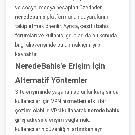
ve sosyal medya hesapları üzerinden
neredebahis
platformunun duyurularını
takip etmek önerilir. Ayrıca, çeşitli bahis
forumları ve kullanıcı grupları da bu konuda
bilgi alışverişinde bulunmak için iyi bir
kaynaktır.
NeredeBahis'e Erişim İçin
Alternatif Yöntemler
Site erişiminde yaşanan sorunlar karşısında
kullanıcılar için VPN hizmetleri etkili bir
çözüm olabilir. VPN kullanarak
nerede bahis
giriş
adresine erişim sağlamak,
kullanıcıların güvenliğini artırırken aynı