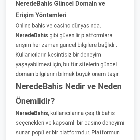
NeredeBahis Güncel Domain ve
Erişim Yöntemleri
Online bahis ve casino dünyasında,
NeredeBahis
gibi güvenilir platformlara
erişim her zaman güncel bilgilere bağlıdır.
Kullanıcıların kesintisiz bir deneyim
yaşayabilmesi için, bu tür sitelerin güncel
domain bilgilerini bilmek büyük önem taşır.
NeredeBahis Nedir ve Neden
Önemlidir?
NeredeBahis
, kullanıcılarına çeşitli bahis
seçenekleri ve kapsamlı bir casino deneyimi
sunan popüler bir platformdur. Platformun