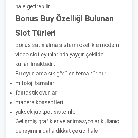
hale getirebilir.
Bonus Buy Özelliği Bulunan
Slot Türleri
Bonus satın alma sistemi özellikle modern
video slot oyunlarında yaygın şekilde
kullanılmaktadır.
Bu oyunlarda sık görülen tema türleri:
mitoloji temaları
fantastik oyunlar
macera konseptleri
yüksek jackpot sistemleri
Gelişmiş grafikler ve animasyonlar kullanıcı
deneyimini daha dikkat çekici hale