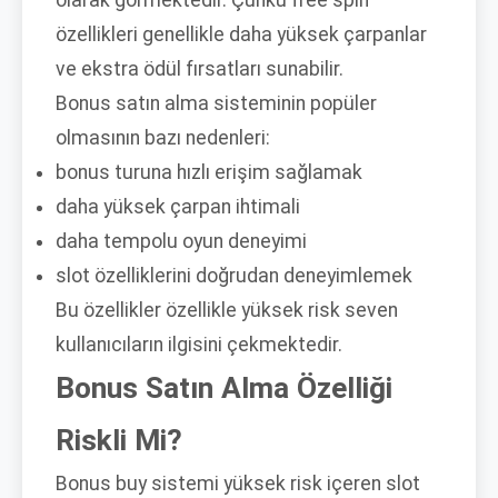
olarak görmektedir. Çünkü free spin
özellikleri genellikle daha yüksek çarpanlar
ve ekstra ödül fırsatları sunabilir.
Bonus satın alma sisteminin popüler
olmasının bazı nedenleri:
bonus turuna hızlı erişim sağlamak
daha yüksek çarpan ihtimali
daha tempolu oyun deneyimi
slot özelliklerini doğrudan deneyimlemek
Bu özellikler özellikle yüksek risk seven
kullanıcıların ilgisini çekmektedir.
Bonus Satın Alma Özelliği
Riskli Mi?
Bonus buy sistemi yüksek risk içeren slot