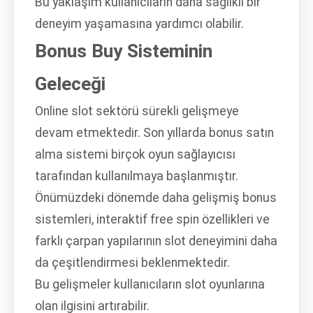
Bu yaklaşım kullanıcıların daha sağlıklı bir
deneyim yaşamasına yardımcı olabilir.
Bonus Buy Sisteminin
Geleceği
Online slot sektörü sürekli gelişmeye
devam etmektedir. Son yıllarda bonus satın
alma sistemi birçok oyun sağlayıcısı
tarafından kullanılmaya başlanmıştır.
Önümüzdeki dönemde daha gelişmiş bonus
sistemleri, interaktif free spin özellikleri ve
farklı çarpan yapılarının slot deneyimini daha
da çeşitlendirmesi beklenmektedir.
Bu gelişmeler kullanıcıların slot oyunlarına
olan ilgisini artırabilir.