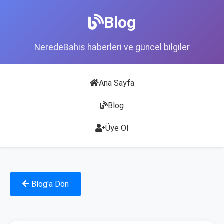
Blog
NeredeBahis haberleri ve güncel bilgiler
Ana Sayfa
Blog
Üye Ol
Blog'a Dön