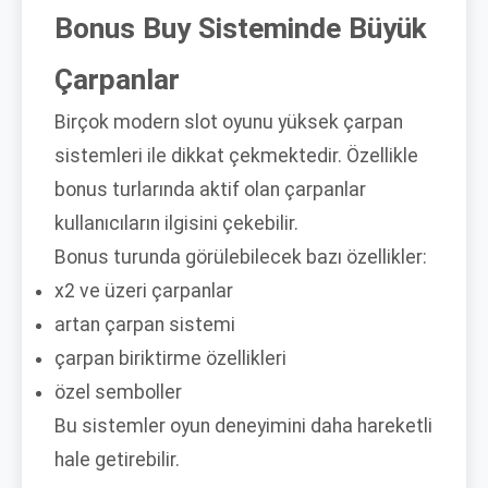
Bonus Buy Sisteminde Büyük
Çarpanlar
Birçok modern slot oyunu yüksek çarpan
sistemleri ile dikkat çekmektedir. Özellikle
bonus turlarında aktif olan çarpanlar
kullanıcıların ilgisini çekebilir.
Bonus turunda görülebilecek bazı özellikler:
x2 ve üzeri çarpanlar
artan çarpan sistemi
çarpan biriktirme özellikleri
özel semboller
Bu sistemler oyun deneyimini daha hareketli
hale getirebilir.