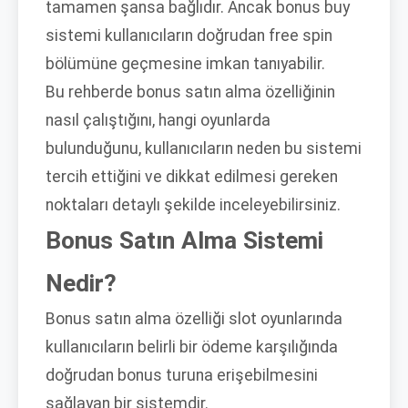
tamamen şansa bağlıdır. Ancak bonus buy
sistemi kullanıcıların doğrudan free spin
bölümüne geçmesine imkan tanıyabilir.
Bu rehberde bonus satın alma özelliğinin
nasıl çalıştığını, hangi oyunlarda
bulunduğunu, kullanıcıların neden bu sistemi
tercih ettiğini ve dikkat edilmesi gereken
noktaları detaylı şekilde inceleyebilirsiniz.
Bonus Satın Alma Sistemi
Nedir?
Bonus satın alma özelliği slot oyunlarında
kullanıcıların belirli bir ödeme karşılığında
doğrudan bonus turuna erişebilmesini
sağlayan bir sistemdir.