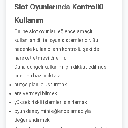
Slot Oyunlarında Kontrollü
Kullanım
Online slot oyunları eğlence amaçlı
kullanılan dijital oyun sistemleridir. Bu
nedenle kullanıcıların kontrollü şekilde
hareket etmesi önerilir.
Daha dengeli kullanım için dikkat edilmesi
önerilen bazı noktalar:
bütçe planı oluşturmak
ara vermeyi bilmek
yüksek riskli işlemleri sınırlamak
oyun deneyimini eğlence amacıyla
değerlendirmek