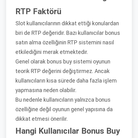
RTP Faktörü
Slot kullanıcılarının dikkat ettiği konulardan
biri de RTP değeridir. Bazı kullanıcılar bonus
satın alma özelliğinin RTP sistemini nasıl
etkilediğini merak etmektedir.
Genel olarak bonus buy sistemi oyunun
teorik RTP değerini değiştirmez. Ancak
kullanıcıların kısa sürede daha fazla işlem
yapmasına neden olabilir.
Bu nedenle kullanıcıların yalnızca bonus
özelliğine değil oyunun genel yapısına da
dikkat etmesi önerilir.
Hangi Kullanıcılar Bonus Buy