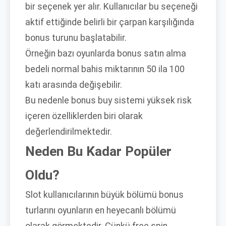
bir seçenek yer alır. Kullanıcılar bu seçeneği
aktif ettiğinde belirli bir çarpan karşılığında
bonus turunu başlatabilir.
Örneğin bazı oyunlarda bonus satın alma
bedeli normal bahis miktarının 50 ila 100
katı arasında değişebilir.
Bu nedenle bonus buy sistemi yüksek risk
içeren özelliklerden biri olarak
değerlendirilmektedir.
Neden Bu Kadar Popüler
Oldu?
Slot kullanıcılarının büyük bölümü bonus
turlarını oyunların en heyecanlı bölümü