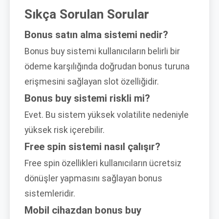
Sıkça Sorulan Sorular
Bonus satın alma sistemi nedir?
Bonus buy sistemi kullanıcıların belirli bir
ödeme karşılığında doğrudan bonus turuna
erişmesini sağlayan slot özelliğidir.
Bonus buy sistemi riskli mi?
Evet. Bu sistem yüksek volatilite nedeniyle
yüksek risk içerebilir.
Free spin sistemi nasıl çalışır?
Free spin özellikleri kullanıcıların ücretsiz
dönüşler yapmasını sağlayan bonus
sistemleridir.
Mobil cihazdan bonus buy