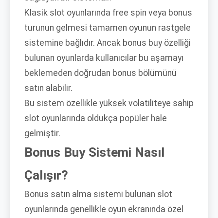
Klasik slot oyunlarında free spin veya bonus
turunun gelmesi tamamen oyunun rastgele
sistemine bağlıdır. Ancak bonus buy özelliği
bulunan oyunlarda kullanıcılar bu aşamayı
beklemeden doğrudan bonus bölümünü
satın alabilir.
Bu sistem özellikle yüksek volatiliteye sahip
slot oyunlarında oldukça popüler hale
gelmiştir.
Bonus Buy Sistemi Nasıl
Çalışır?
Bonus satın alma sistemi bulunan slot
oyunlarında genellikle oyun ekranında özel