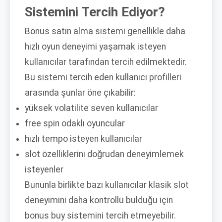
Sistemini Tercih Ediyor?
Bonus satın alma sistemi genellikle daha
hızlı oyun deneyimi yaşamak isteyen
kullanıcılar tarafından tercih edilmektedir.
Bu sistemi tercih eden kullanıcı profilleri
arasında şunlar öne çıkabilir:
yüksek volatilite seven kullanıcılar
free spin odaklı oyuncular
hızlı tempo isteyen kullanıcılar
slot özelliklerini doğrudan deneyimlemek
isteyenler
Bununla birlikte bazı kullanıcılar klasik slot
deneyimini daha kontrollü bulduğu için
bonus buy sistemini tercih etmeyebilir.