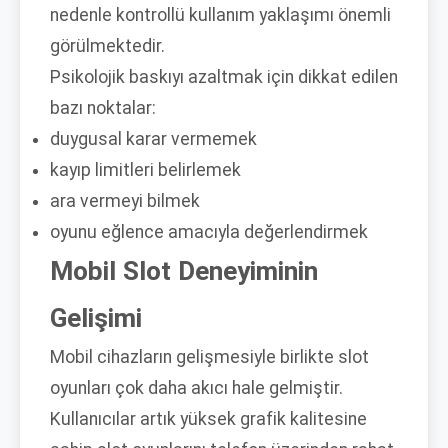
nedenle kontrollü kullanım yaklaşımı önemli
görülmektedir.
Psikolojik baskıyı azaltmak için dikkat edilen
bazı noktalar:
duygusal karar vermemek
kayıp limitleri belirlemek
ara vermeyi bilmek
oyunu eğlence amacıyla değerlendirmek
Mobil Slot Deneyiminin
Gelişimi
Mobil cihazların gelişmesiyle birlikte slot
oyunları çok daha akıcı hale gelmiştir.
Kullanıcılar artık yüksek grafik kalitesine