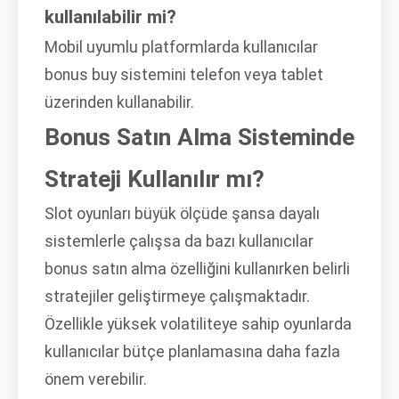
kullanılabilir mi?
Mobil uyumlu platformlarda kullanıcılar
bonus buy sistemini telefon veya tablet
üzerinden kullanabilir.
Bonus Satın Alma Sisteminde
Strateji Kullanılır mı?
Slot oyunları büyük ölçüde şansa dayalı
sistemlerle çalışsa da bazı kullanıcılar
bonus satın alma özelliğini kullanırken belirli
stratejiler geliştirmeye çalışmaktadır.
Özellikle yüksek volatiliteye sahip oyunlarda
kullanıcılar bütçe planlamasına daha fazla
önem verebilir.