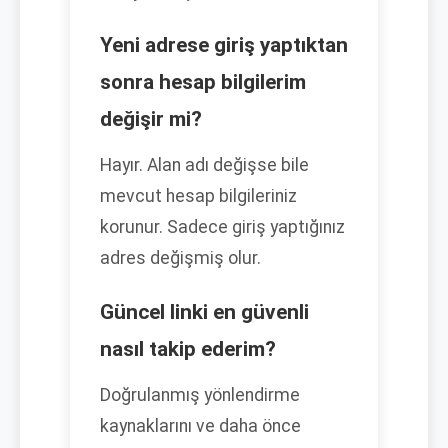
Yeni adrese giriş yaptıktan
sonra hesap bilgilerim
değişir mi?
Hayır. Alan adı değişse bile
mevcut hesap bilgileriniz
korunur. Sadece giriş yaptığınız
adres değişmiş olur.
Güncel linki en güvenli
nasıl takip ederim?
Doğrulanmış yönlendirme
kaynaklarını ve daha önce