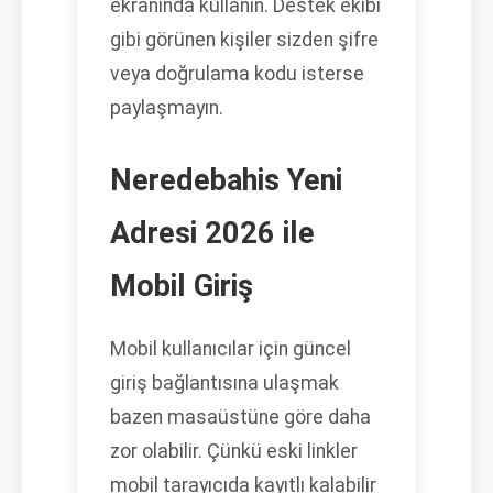
ekranında kullanın. Destek ekibi
gibi görünen kişiler sizden şifre
veya doğrulama kodu isterse
paylaşmayın.
Neredebahis Yeni
Adresi 2026 ile
Mobil Giriş
Mobil kullanıcılar için güncel
giriş bağlantısına ulaşmak
bazen masaüstüne göre daha
zor olabilir. Çünkü eski linkler
mobil tarayıcıda kayıtlı kalabilir