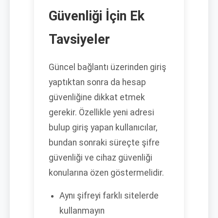
Güvenliği İçin Ek
Tavsiyeler
Güncel bağlantı üzerinden giriş
yaptıktan sonra da hesap
güvenliğine dikkat etmek
gerekir. Özellikle yeni adresi
bulup giriş yapan kullanıcılar,
bundan sonraki süreçte şifre
güvenliği ve cihaz güvenliği
konularına özen göstermelidir.
Aynı şifreyi farklı sitelerde
kullanmayın