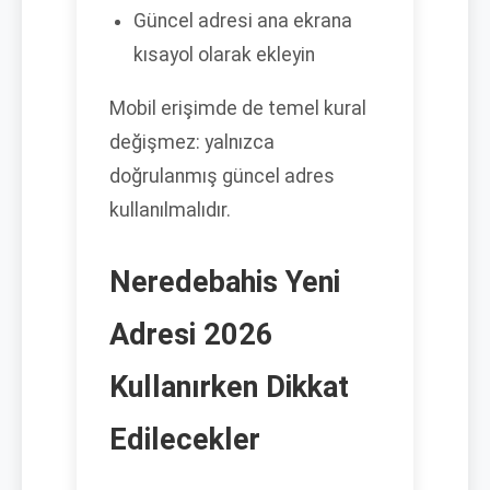
Güncel adresi ana ekrana
kısayol olarak ekleyin
Mobil erişimde de temel kural
değişmez: yalnızca
doğrulanmış güncel adres
kullanılmalıdır.
Neredebahis Yeni
Adresi 2026
Kullanırken Dikkat
Edilecekler