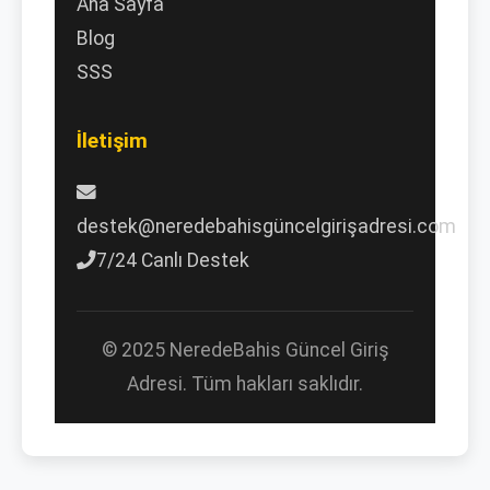
Ana Sayfa
Blog
SSS
İletişim
destek@neredebahisgüncelgirişadresi.com
7/24 Canlı Destek
© 2025 NeredeBahis Güncel Giriş
Adresi. Tüm hakları saklıdır.