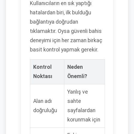
Kullanıcıların en sık yaptığı
hatalardan biri, ilk bulduğu
bağlantıya doğrudan
tıklamaktır. Oysa güvenli bahis
deneyimi için her zaman birkaç
basit kontrol yapmak gerekir.
Kontrol
Neden
Noktası
Önemli?
Yanlış ve
Alan adı
sahte
doğruluğu
sayfalardan
korunmak için