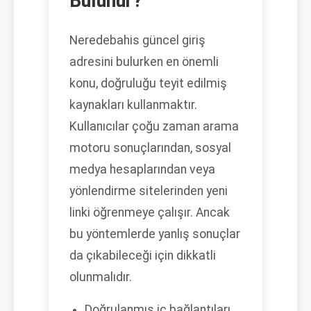
Bulunur?
Neredebahis güncel giriş
adresini bulurken en önemli
konu, doğruluğu teyit edilmiş
kaynakları kullanmaktır.
Kullanıcılar çoğu zaman arama
motoru sonuçlarından, sosyal
medya hesaplarından veya
yönlendirme sitelerinden yeni
linki öğrenmeye çalışır. Ancak
bu yöntemlerde yanlış sonuçlar
da çıkabileceği için dikkatli
olunmalıdır.
Doğrulanmış iç bağlantıları