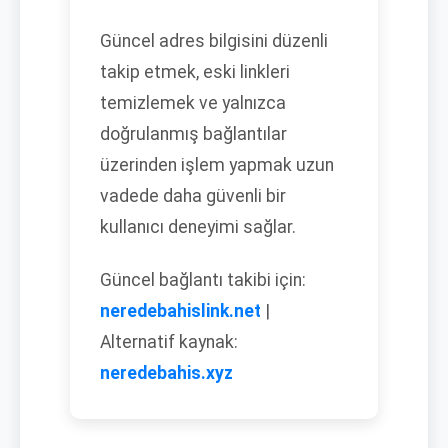
Güncel adres bilgisini düzenli
takip etmek, eski linkleri
temizlemek ve yalnızca
doğrulanmış bağlantılar
üzerinden işlem yapmak uzun
vadede daha güvenli bir
kullanıcı deneyimi sağlar.
Güncel bağlantı takibi için:
neredebahislink.net
|
Alternatif kaynak:
neredebahis.xyz