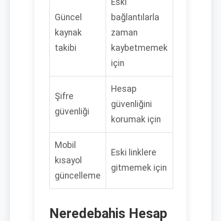
Eski
Güncel
bağlantılarla
kaynak
zaman
takibi
kaybetmemek
için
Hesap
Şifre
güvenliğini
güvenliği
korumak için
Mobil
Eski linklere
kısayol
gitmemek için
güncelleme
Neredebahis Hesap