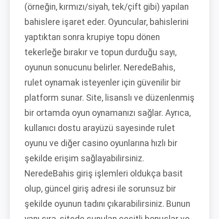
(örneğin, kırmızı/siyah, tek/çift gibi) yapılan
bahislere işaret eder. Oyuncular, bahislerini
yaptıktan sonra krupiye topu dönen
tekerleğe bırakır ve topun durduğu sayı,
oyunun sonucunu belirler. NeredeBahis,
rulet oynamak isteyenler için güvenilir bir
platform sunar. Site, lisanslı ve düzenlenmiş
bir ortamda oyun oynamanızı sağlar. Ayrıca,
kullanıcı dostu arayüzü sayesinde rulet
oyunu ve diğer casino oyunlarına hızlı bir
şekilde erişim sağlayabilirsiniz.
NeredeBahis giriş işlemleri oldukça basit
olup, güncel giriş adresi ile sorunsuz bir
şekilde oyunun tadını çıkarabilirsiniz. Bunun