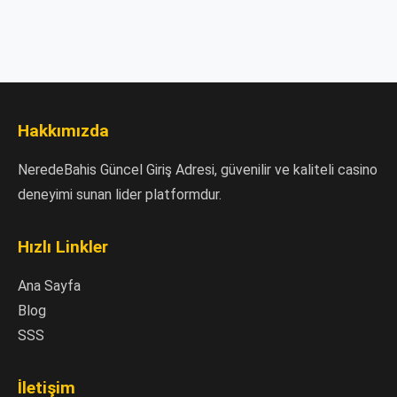
Hakkımızda
NeredeBahis Güncel Giriş Adresi, güvenilir ve kaliteli casino
deneyimi sunan lider platformdur.
Hızlı Linkler
Ana Sayfa
Blog
SSS
İletişim