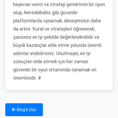
heyecan verici ve strateji gerektiren bir oyun
olup, NeredeBahis gibi güvenilir
platformlarda oynamak, deneyiminizi daha
da artırır. Kural ve stratejileri öğrenerek,
şansınızı en iyi şekilde değerlendirebilir ve
büyük kazançlar elde etme yolunda önemli
adımlar atabilirsiniz. Unutmayın, en iyi
sonuçları elde etmek için her zaman
güvenilir bir oyun ortamında oynamak en
önemlisidir. #
Blog'a Dön