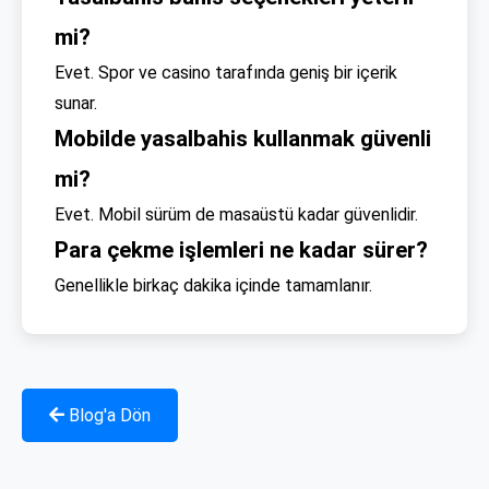
mi?
Evet. Spor ve casino tarafında geniş bir içerik
sunar.
Mobilde yasalbahis kullanmak güvenli
mi?
Evet. Mobil sürüm de masaüstü kadar güvenlidir.
Para çekme işlemleri ne kadar sürer?
Genellikle birkaç dakika içinde tamamlanır.
Blog'a Dön