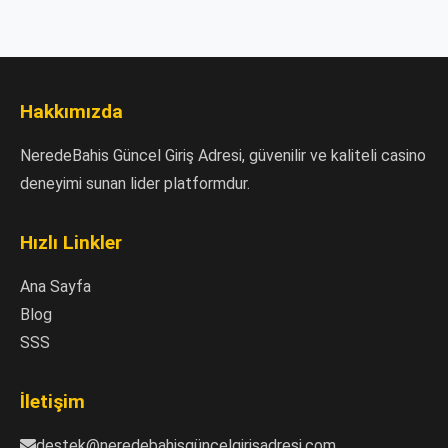
Hakkımızda
NeredeBahis Güncel Giriş Adresi, güvenilir ve kaliteli casino
deneyimi sunan lider platformdur.
Hızlı Linkler
Ana Sayfa
Blog
SSS
İletişim
destek@neredebahisgüncelgirişadresi.com