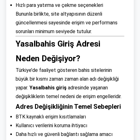
Hızlı para yatırma ve çekme seçenekleri
Bununla birlikte, site altyapısının düzenli
güncellenmesi sayesinde erişim ve performans
sorunları minimum seviyede tutulur.
Yasalbahis Giriş Adresi
Neden Değişiyor?
Türkiye’de faaliyet gösteren bahis sitelerinin
büyük bir kısmı zaman zaman alan adı değişikliği
yapar.
Yasalbahis giriş
adresinde yaşanan
değişikliklerin temel nedeni de erişim engelleridir.
Adres Değişikliğinin Temel Sebepleri
BTK kaynaklı erişim kısıtlamaları
Kullanıcı verilerini koruma ihtiyacı
Daha hızlı ve güvenli bağlantı sağlama amacı