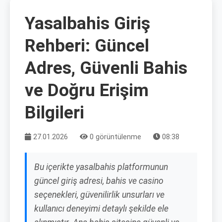
Yasalbahis Giriş
Rehberi: Güncel
Adres, Güvenli Bahis
ve Doğru Erişim
Bilgileri
27.01.2026
0 görüntülenme
08:38
Bu içerikte yasalbahis platformunun
güncel giriş adresi, bahis ve casino
seçenekleri, güvenilirlik unsurları ve
kullanıcı deneyimi detaylı şekilde ele