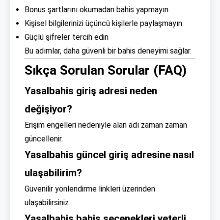
Bonus şartlarını okumadan bahis yapmayın
Kişisel bilgilerinizi üçüncü kişilerle paylaşmayın
Güçlü şifreler tercih edin
Bu adımlar, daha güvenli bir bahis deneyimi sağlar.
Sıkça Sorulan Sorular (FAQ)
Yasalbahis giriş adresi neden
değişiyor?
Erişim engelleri nedeniyle alan adı zaman zaman
güncellenir.
Yasalbahis güncel giriş adresine nasıl
ulaşabilirim?
Güvenilir yönlendirme linkleri üzerinden
ulaşabilirsiniz.
Yasalbahis bahis seçenekleri yeterli