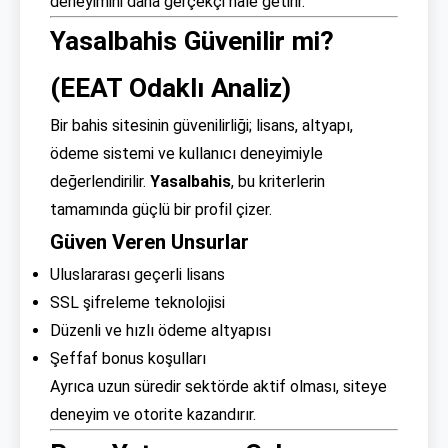
deneyimini daha gerçekçi hale getirir.
Yasalbahis Güvenilir mi?
(EEAT Odaklı Analiz)
Bir bahis sitesinin güvenilirliği; lisans, altyapı,
ödeme sistemi ve kullanıcı deneyimiyle
değerlendirilir.
Yasalbahis
, bu kriterlerin
tamamında güçlü bir profil çizer.
Güven Veren Unsurlar
Uluslararası geçerli lisans
SSL şifreleme teknolojisi
Düzenli ve hızlı ödeme altyapısı
Şeffaf bonus koşulları
Ayrıca uzun süredir sektörde aktif olması, siteye
deneyim ve otorite kazandırır.